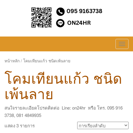
ขายส่ง ขายปลีก โคมเทียนแก้ว/เชิงเทียนครอบแก้ว
T
o
g
หน้าหลัก
/ โคมเทียนแก้ว ชนิดเพ้นลาย
g
โคมเทียนแก้ว ชนิด
l
e
เพ้นลาย
n
a
v
สนใจรายละเอียดโปรดติดต่อ Line: on24hr หรือ โทร. 095 916
i
3738, 081 4849935
g
แสดง 3 รายการ
a